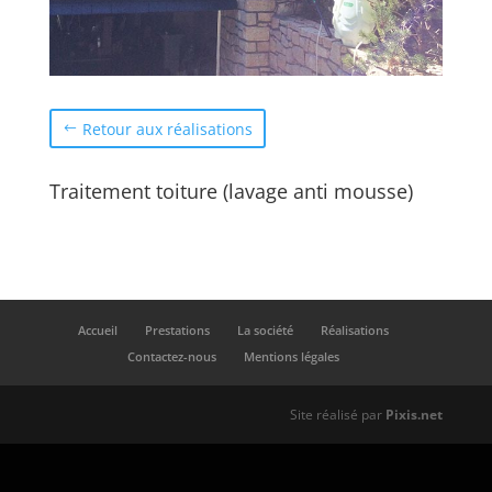
Retour aux réalisations
Traitement toiture (lavage anti mousse)
Accueil
Prestations
La société
Réalisations
Contactez-nous
Mentions légales
Site réalisé par
Pixis.net