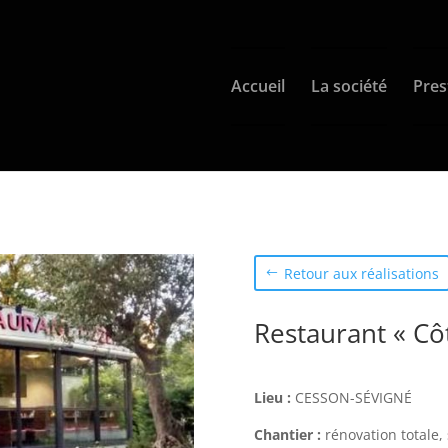
Accueil
La société
Pres
Retour aux réalisations
Restaurant « Cô
Lieu :
CESSON-SÉVIGNÉ
Chantier :
rénovation totale, 