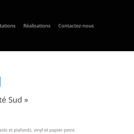
tations
Réalisations
Contactez-nous
té Sud »
sols et plafonds, vinyl et papier-peint.